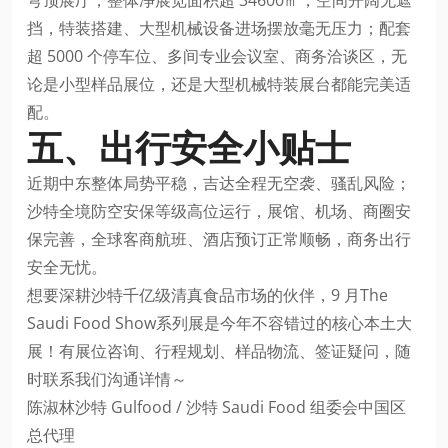
穹顶展厅，整体净展览面积超 34600㎡，空间开阔无遮
挡，特装搭建、大型机械设备进场摆放毫无压力；配套
超 5000 个停车位、多间专业会议室、商务洽谈区，无
论是小型样品展位，还是大型机械特装展台都能完美适
配。
五、出行安全小贴士
近期中东整体局势平稳，吉达全程无空袭、骚乱风险；
沙特全境防空安保等级高位运行，展馆、机场、商圈安
保完善，全球客商航班、酒店预订正常顺畅，商务出行
安全无忧。
想要深耕沙特千亿级清真食品市场的伙伴，9 月The
Saudi Food Show系列展是今年不容错过的核心本土大
展！有展位咨询、行程规划、样品物流、签证疑问，随
时联系我们沟通详情～
陈淑林沙特
Gulfood
/ 沙特 Saudi Food 组委会中国区
总代理