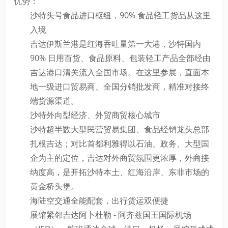
优势：
沙特头号食品进口枢纽，90% 食品轻工货品从这里
入境
吉达伊斯兰港是红海吞吐量第一大港，沙特国内
90% 日用百货、食品原料、包装轻工产品全部经由
吉达港口清关流入全国市场。在这里参展，直面本
地一级进口贸易商、全国分销批发商，精准对接终
端货源渠道。
沙特外向型经济、外贸商贸核心城市
沙特超半数大型民营贸易集团、食品经销龙头总部
扎根吉达；对比首都利雅得以石油、政务、大型国
企为主的定位，吉达对外商贸氛围更浓厚，外商接
纳度高，是开拓沙特本土、红海沿岸、东非市场的
黄金桥头堡。
海陆空交通全能配套，出行货运双便捷
展馆紧邻吉达阿卜杜勒 - 阿齐兹国王国际机场