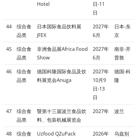
Hotel
日-11
日
44
综合食
日本国际食品饮料展
2027年
日本-东
品类
JFEX
6月
京
45
综合食
非洲食品展Africa Food
2027年
南非-开
品类
Show
6月
普敦
46
综合食
德国科隆国际食品及饮
2027年
德国-科
品类
料展览会Anuga
10月9
隆
日-13
日
47
综合食
暨第十三届波兰食品饮
2027年
波兰
品类
料、包装机械展览会
48
综合食
Uzfood QZuPack
2026年
乌兹别