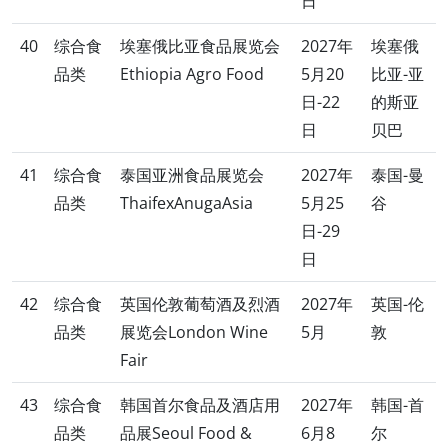
日
40
综合食
埃塞俄比亚食品展览会
2027年
埃塞俄
品类
Ethiopia Agro Food
5月20
比亚-亚
日-22
的斯亚
日
贝巴
41
综合食
泰国亚洲食品展览会
2027年
泰国-曼
品类
ThaifexAnugaAsia
5月25
谷
日-29
日
42
综合食
英国伦敦葡萄酒及烈酒
2027年
英国-伦
品类
展览会London Wine
5月
敦
Fair
43
综合食
韩国首尔食品及酒店用
2027年
韩国-首
品类
品展Seoul Food &
6月8
尔