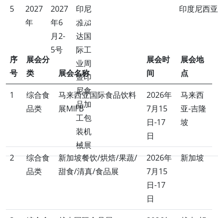
5
2027
2027
印尼
印度尼西亚
米奥兰特展会计划表
年
年6
雅加
月2-
达国
5号
际工
序
展会分
展会时
展会地
业周
号
类
展会名称
间
点
暨印
尼食
1
综合食
马来西亚国际食品饮料
2026年
马来西
品加
品类
展MIFB
7月15
亚-吉隆
工包
日-17
坡
装机
日
械展
2
综合食
新加坡餐饮/烘焙/果蔬/
2026年
新加坡
品类
甜食/清真/食品展
7月15
日-17
日