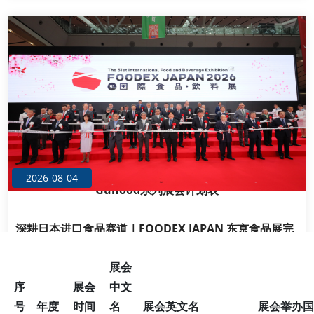
主题展会
2026-08-04
Gulfood系列展会计划表
深耕日本进口食品赛道｜FOODEX JAPAN 东京食品展完
整…
展会
FOODEX JAPAN 东京国际食品饮料展是亚太头部专业食品
序
展会
中文
B2B 展会，2027 年 3.9-3.12 落地东京有明展馆，一年一
号
年度
时间
名
展会英文名
展会举办国
届，拥有五十余年办展历史，持有 UFI 国际展会认证，位