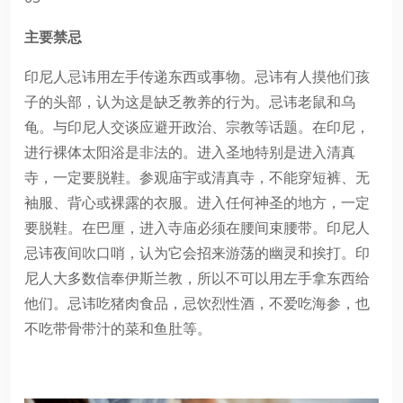
主要禁忌
印尼人忌讳用左手传递东西或事物。忌讳有人摸他们孩
子的头部，认为这是缺乏教养的行为。忌讳老鼠和乌
龟。与印尼人交谈应避开政治、宗教等话题。在印尼，
进行裸体太阳浴是非法的。进入圣地特别是进入清真
寺，一定要脱鞋。参观庙宇或清真寺，不能穿短裤、无
袖服、背心或裸露的衣服。进入任何神圣的地方，一定
要脱鞋。在巴厘，进入寺庙必须在腰间束腰带。印尼人
忌讳夜间吹口哨，认为它会招来游荡的幽灵和挨打。印
尼人大多数信奉伊斯兰教，所以不可以用左手拿东西给
他们。忌讳吃猪肉食品，忌饮烈性酒，不爱吃海参，也
不吃带骨带汁的菜和鱼肚等。